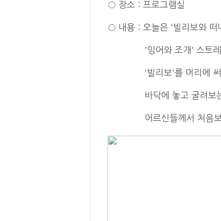
○
장소
:
프로그램실
○
내용
: 오늘은 '빌리보와 
'잉어와 조개' 스트레칭과
'빌리보'를 머리에 써보기
바닥에 놓고 굴려보는 게
어르신들께서 처음보는 빌