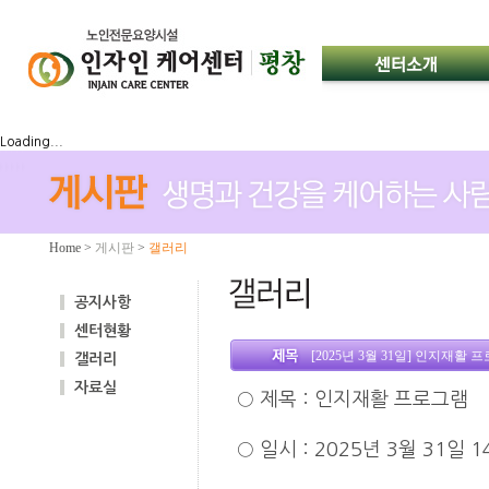
Loading...
Home
>
게시판
>
갤러리
공지사항
센터현황
[2025년 3월 31일] 인지재활 
갤러리
자료실
○
제목
:
인지재활 프로그램
○
일시
: 2025
년 3월 31일
1