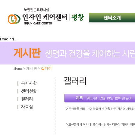
Loading...
Home
>
게시판
>
갤러리
공지사항
센터현황
2013년 12월 19일 호떡만들기
갤러리
자료실
어르신들을 위해 손수 달콤한 호떡을 만든 김은영 사무장
어르신들께서 어찌나 좋아하시던지~ 다음에 기회가 되면 