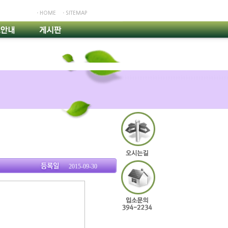
ㆍHOME
ㆍSITEMAP
2015-09-30